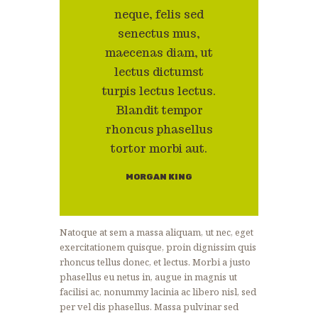
neque, felis sed
senectus mus,
maecenas diam, ut
lectus dictumst
turpis lectus lectus.
Blandit tempor
rhoncus phasellus
tortor morbi aut.
MORGAN KING
Natoque at sem a massa aliquam, ut nec, eget
exercitationem quisque, proin dignissim quis
rhoncus tellus donec, et lectus. Morbi a justo
phasellus eu netus in, augue in magnis ut
facilisi ac, nonummy lacinia ac libero nisl, sed
per vel dis phasellus. Massa pulvinar sed