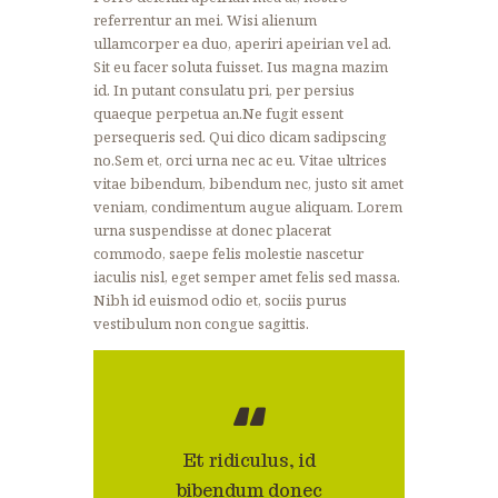
referrentur an mei. Wisi alienum
ullamcorper ea duo, aperiri apeirian vel ad.
Sit eu facer soluta fuisset. Ius magna mazim
id. In putant consulatu pri, per persius
quaeque perpetua an.Ne fugit essent
persequeris sed. Qui dico dicam sadipscing
no.Sem et, orci urna nec ac eu. Vitae ultrices
vitae bibendum, bibendum nec, justo sit amet
veniam, condimentum augue aliquam. Lorem
urna suspendisse at donec placerat
commodo, saepe felis molestie nascetur
iaculis nisl, eget semper amet felis sed massa.
Nibh id euismod odio et, sociis purus
vestibulum non congue sagittis.
Et ridiculus, id
bibendum donec