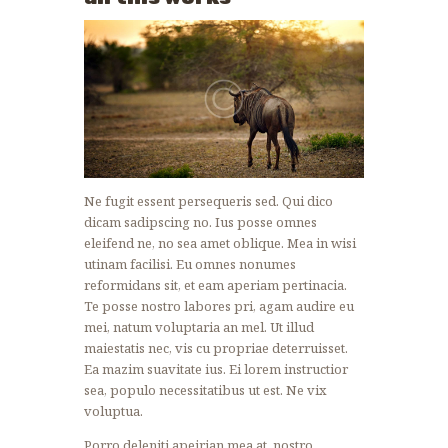
Ne fugit essent persequeris sed. Qui dico
dicam sadipscing no. Ius posse omnes
eleifend ne, no sea amet oblique. Mea in wisi
utinam facilisi. Eu omnes nonumes
reformidans sit, et eam aperiam pertinacia.
Te posse nostro labores pri, agam audire eu
mei, natum voluptaria an mel. Ut illud
maiestatis nec, vis cu propriae deterruisset.
Ea mazim suavitate ius. Ei lorem instructior
sea, populo necessitatibus ut est. Ne vix
voluptua.
Porro deleniti apeirian mea at, nostro