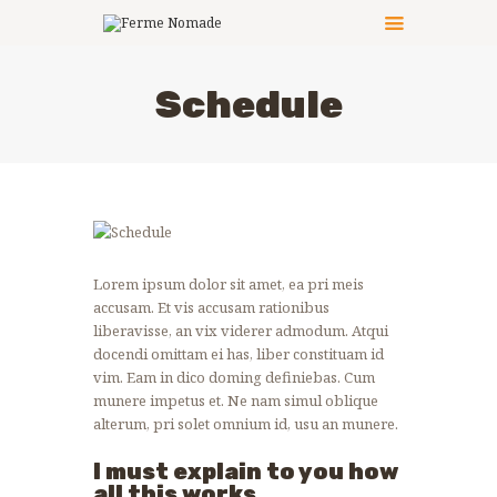
Schedule
LE PRINCIPE
LES ACTIVITÉS
CÔTÉ PRATIQUE
LES ANIMATEURS
LES ANIMAUX
Lorem ipsum dolor sit amet, ea pri meis
PHOTOS
accusam. Et vis accusam rationibus
NOUS CONTACTER
liberavisse, an vix viderer admodum. Atqui
docendi omittam ei has, liber constituam id
vim. Eam in dico doming definiebas. Cum
munere impetus et. Ne nam simul oblique
alterum, pri solet omnium id, usu an munere.
I must explain to you how
all this works