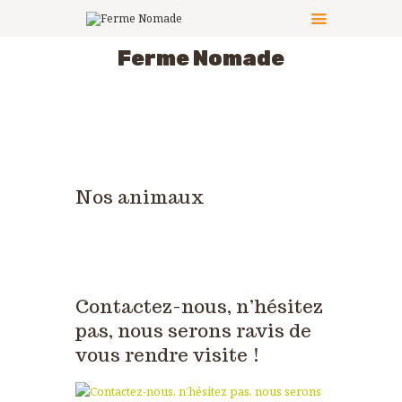
Bienvenue à la
Ferme Nomade
LE PRINCIPE
LES ACTIVITÉS
CÔTÉ PRATIQUE
LES ANIMATEURS
Nos animaux
LES ANIMAUX
PHOTOS
NOUS CONTACTER
Contactez-nous, n’hésitez
pas, nous serons ravis de
vous rendre visite !