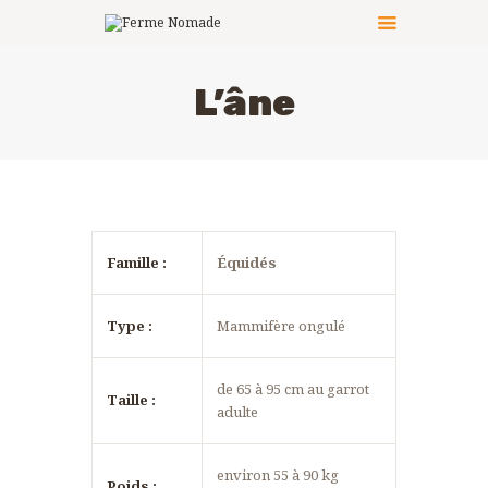
L’âne
LE PRINCIPE
LES ACTIVITÉS
CÔTÉ PRATIQUE
LES ANIMATEURS
LES ANIMAUX
Famille :
Équidés
PHOTOS
NOUS CONTACTER
Type :
Mammifère ongulé
de 65 à 95 cm au garrot
Taille :
adulte
environ 55 à 90 kg
Poids :