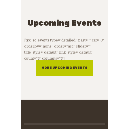
Upcoming Events
[trx_sc_events type=”detailed” past=”” cat=”0″
orderby=”none” order=”asc” slider=””
title_style=”default” link_style=”default”
count=”3″ columns=”3″]
MORE UPCOMING EVENTS