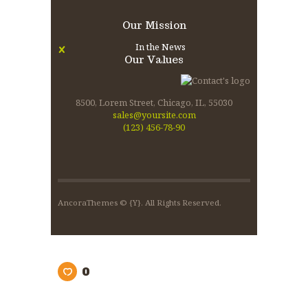
Our Mission
In the News
Our Values
8500, Lorem Street, Chicago, IL, 55030
sales@yoursite.com
(123) 456-78-90
AncoraThemes
© {Y}. All Rights Reserved.
0