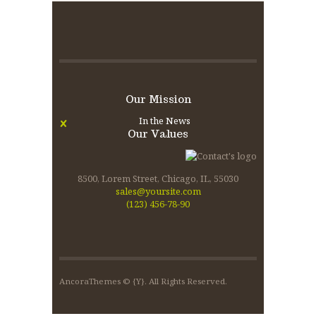
Our Mission
In the News
Our Values
8500, Lorem Street, Chicago, IL, 55030
sales@yoursite.com
(123) 456-78-90
AncoraThemes
© {Y}. All Rights Reserved.