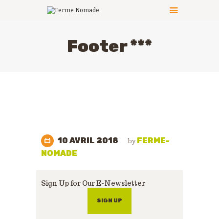
Footer ***
LE PRINCIPE
LES ACTIVITÉS
CÔTÉ PRATIQUE
LES ANIMATEURS
LES ANIMAUX
PHOTOS
10 AVRIL 2018
FERME-
by
NOUS CONTACTER
NOMADE
Sign Up for Our E-Newsletter
SIGN UP